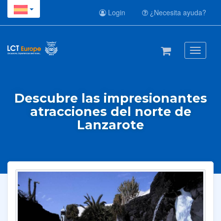
Login
¿Necesita ayuda?
Toggle
navigati
Descubre las impresionantes
atracciones del norte de
Lanzarote