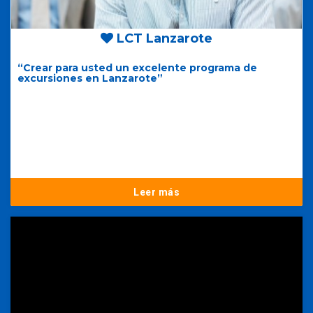
LCT Lanzarote
“Crear para usted un excelente programa de
excursiones en Lanzarote”
Leer más