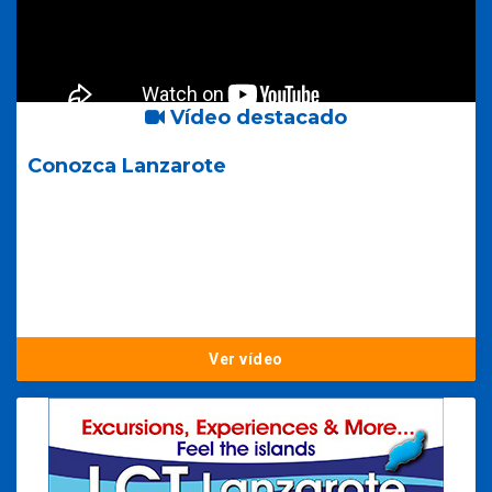
Vídeo destacado
Conozca Lanzarote
Ver vídeo