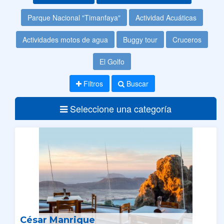
Parque Nacional "Timanfaya"
Actividad Acuáticas
Actividades motos de agua
Buggy tour
Cruceros
El Golfo
Filtros
Buscar
Seleccione una categoría
César Manrique