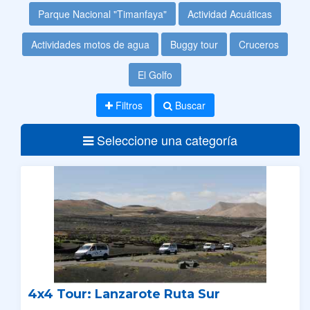
Parque Nacional "Timanfaya"
Actividad Acuáticas
Actividades motos de agua
Buggy tour
Cruceros
El Golfo
Filtros
Buscar
Seleccione una categoría
4x4 Tour: Lanzarote Ruta Sur